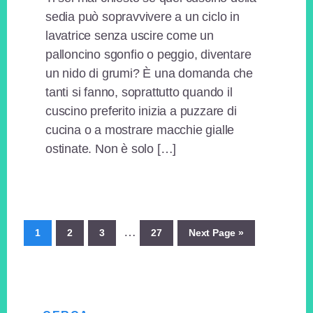
sedia può sopravvivere a un ciclo in
lavatrice senza uscire come un
palloncino sgonfio o peggio, diventare
un nido di grumi? È una domanda che
tanti si fanno, soprattutto quando il
cuscino preferito inizia a puzzare di
cucina o a mostrare macchie gialle
ostinate. Non è solo […]
Interim
…
Page
Page
Page
Page
Go
1
2
3
27
Next Page »
pages
to
omitted
Primary