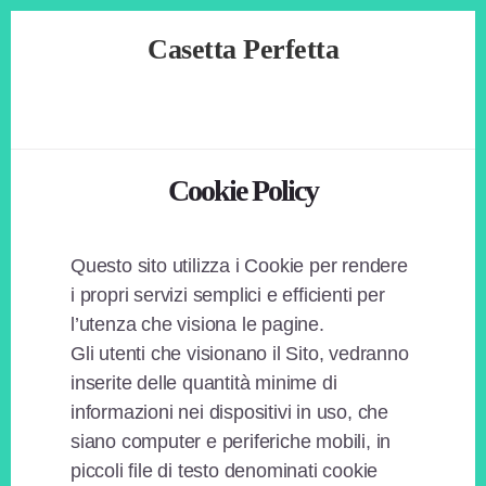
Skip
Skip
Skip
Casetta Perfetta
to
to
to
primary
content
footer
Casa
sidebar
e
Fai
da
Te
Cookie Policy
Questo sito utilizza i Cookie per rendere
i propri servizi semplici e efficienti per
l’utenza che visiona le pagine.
Gli utenti che visionano il Sito, vedranno
inserite delle quantità minime di
informazioni nei dispositivi in uso, che
siano computer e periferiche mobili, in
piccoli file di testo denominati cookie