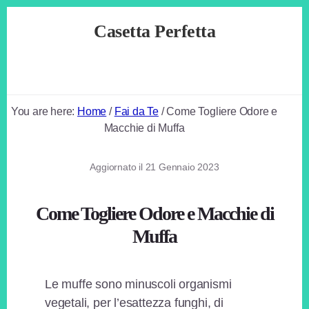
Skip
Skip
Skip
Casetta Perfetta
to
to
to
primary
content
footer
Casa
sidebar
e
Fai
da
You are here:
Home
/
Fai da Te
/
Come Togliere Odore e
Te
Macchie di Muffa
Aggiornato il
21 Gennaio 2023
Come Togliere Odore e Macchie di
Muffa
Le muffe sono minuscoli organismi
vegetali, per l’esattezza funghi, di