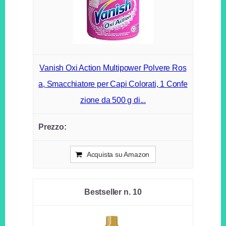
Vanish Oxi Action Multipower Polvere Ros
a, Smacchiatore per Capi Colorati, 1 Confe
zione da 500 g di...
Acquista su Amazon
10