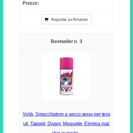
Acquista su Amazon
3
Voilà, Smacchiatore a secco spray per tess
uti, Tappeti, Divani, Moquette, Elimina mac