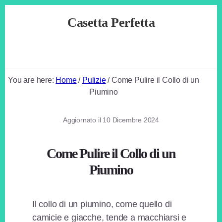
Skip
Skip
Skip
Casetta Perfetta
to
to
to
primary
content
footer
Casa
sidebar
e
Fai
da
You are here:
Home
/
Pulizie
/
Come Pulire il Collo di un
Te
Piumino
Aggiornato il
10 Dicembre 2024
Come Pulire il Collo di un
Piumino
Il collo di un piumino, come quello di
camicie e giacche, tende a macchiarsi e